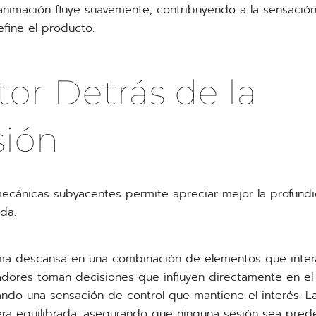
nimación fluye suavemente, contribuyendo a la sensació
efine el producto.
tor Detrás de la
sión
cánicas subyacentes permite apreciar mejor la profundi
da.
ema descansa en una combinación de elementos que inter
adores toman decisiones que influyen directamente en el
ando una sensación de control que mantiene el interés. L
a equilibrada, asegurando que ninguna sesión sea prede