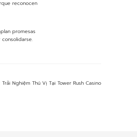
orque reconocen
mplan promesas
 consolidarse.
:
Trải Nghiệm Thú Vị Tại Tower Rush Casino