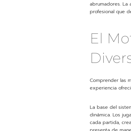
abrumadores. La a
profesional que d
El Mo
Diver
Comprender las me
experiencia ofreci
La base del sist
dinámica. Los jug
cada partida, cre
presenta de maner