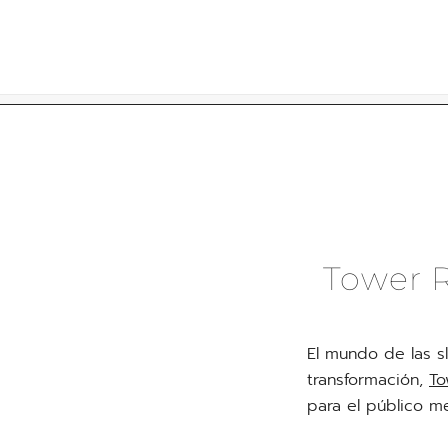
Skip
to
content
Tower R
El mundo de las s
transformación,
To
para el público m