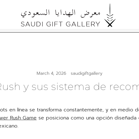
Cultural Gifts Made in Saudi Arabia السعودي
Saudi Gift Gallery
March 4, 2026
saudigiftgallery
ush y sus sistema de rec
lots en línea se transforma constantemente, y en medio d
wer Rush Game
se posiciona como una opción diseñada 
exicano.