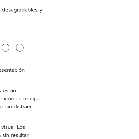
s desagradables y
udio
esentación.
s están
nexión entre input
 sin distraer.
visual. Los
sin resultar