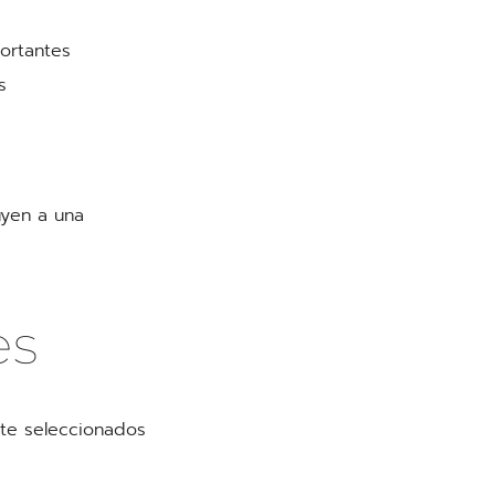
ortantes
s
uyen a una
es
te seleccionados