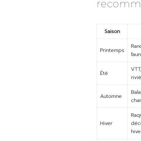
recomm
Saison
Ran
Printemps
fau
VTT
Été
rivi
Bala
Automne
cha
Raqu
Hiver
déc
hive