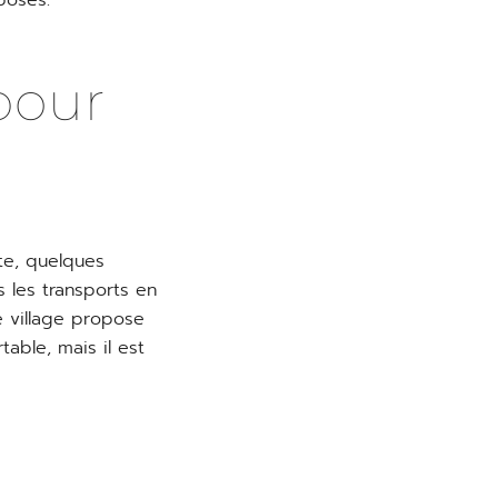
posés.
pour
te, quelques
 les transports en
e village propose
able, mais il est