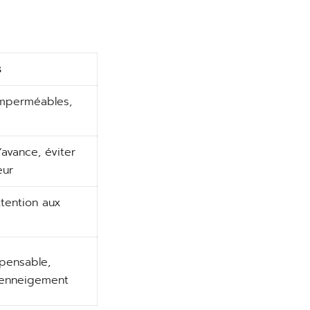
s
imperméables,
’avance, éviter
eur
tention aux
pensable,
d’enneigement