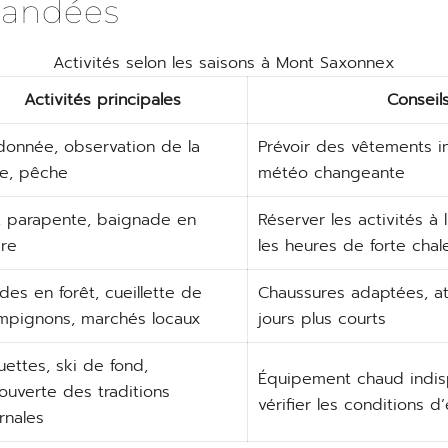
andées
Activités selon les saisons à Mont Saxonnex
Activités principales
Conseil
donnée, observation de la
Prévoir des vêtements 
ne, pêche
météo changeante
, parapente, baignade en
Réserver les activités à l
ère
les heures de forte chal
des en forêt, cueillette de
Chaussures adaptées, at
mpignons, marchés locaux
jours plus courts
ettes, ski de fond,
Équipement chaud indis
ouverte des traditions
vérifier les conditions 
rnales