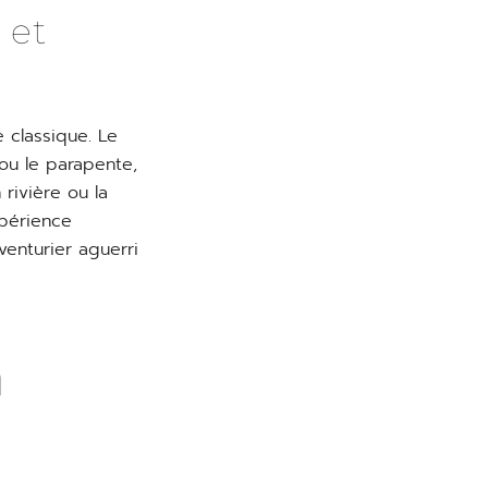
 et
 classique. Le
ou le parapente,
rivière ou la
xpérience
venturier aguerri
à