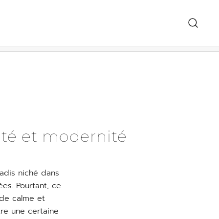
معرض الهدايا 
ité et modernité
adis niché dans
ées. Pourtant, ce
 de calme et
tre une certaine