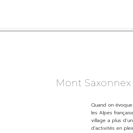
Skip
to
content
Mont Saxonnex :
Quand on évoque 
les Alpes français
village a plus d’
d’activités en ple