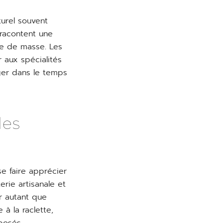
urel souvent
 racontent une
sme de masse. Les
 aux spécialités
ger dans le temps
les
se faire apprécier
erie artisanale et
r autant que
à la raclette,