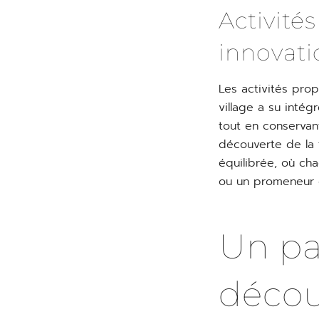
Activités
innovati
Les activités pro
village a su inté
tout en conservant
découverte de la 
équilibrée, où cha
ou un promeneur 
Un pa
décou