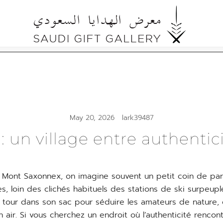
Cultural Gifts Made in Saudi Arabia السعودي
Saudi Gift Gallery
May 20, 2026
lark39487
 un village entre authentic
Mont Saxonnex, on imagine souvent un petit coin de par
es, loin des clichés habituels des stations de ski surpeupl
un tour dans son sac pour séduire les amateurs de nature,
in air. Si vous cherchez un endroit où l’authenticité rencon