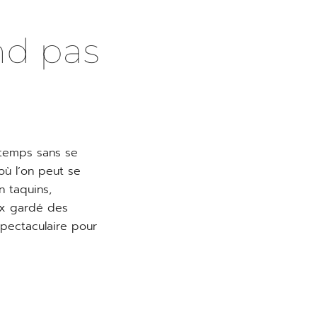
nd pas
 temps sans se
 où l’on peut se
n taquins,
eux gardé des
pectaculaire pour