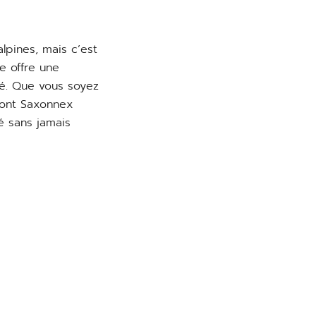
lpines, mais c’est
ge offre une
avé. Que vous soyez
Mont Saxonnex
é sans jamais