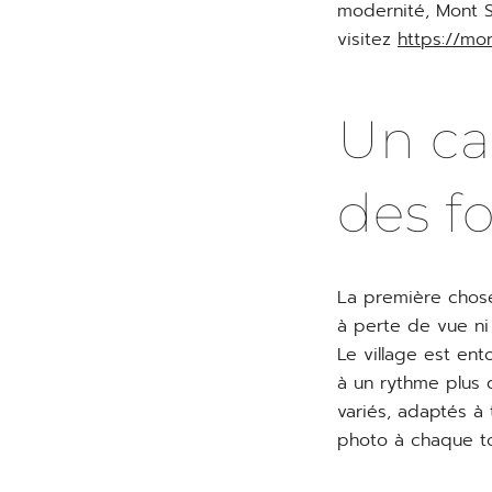
modernité, Mont Sa
visitez
https://mo
Un ca
des f
La première chose
à perte de vue ni
Le village est en
à un rythme plus 
variés, adaptés à 
photo à chaque to