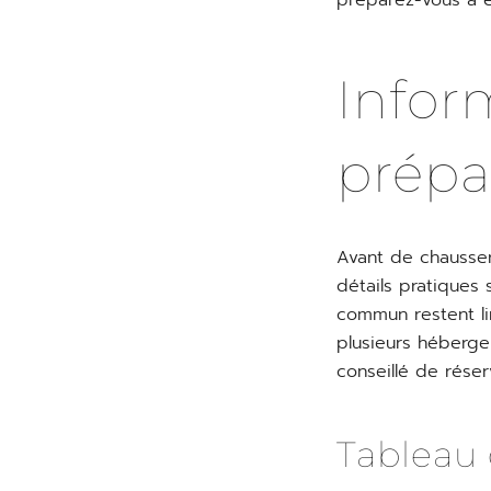
préparez-vous à êt
Infor
prépar
Avant de chausse
détails pratiques
commun restent li
plusieurs hébergem
conseillé de réser
Tableau 