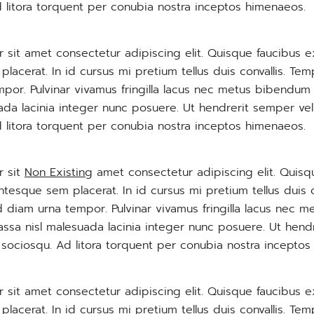
d litora torquent per conubia nostra inceptos himenaeos.
 sit amet consectetur adipiscing elit. Quisque faucibus e
lacerat. In id cursus mi pretium tellus duis convallis. T
por. Pulvinar vivamus fringilla lacus nec metus bibendum 
ada lacinia integer nunc posuere. Ut hendrerit semper vel
d litora torquent per conubia nostra inceptos himenaeos.
r sit
Non Existing
amet consectetur adipiscing elit. Quisq
ntesque sem placerat. In id cursus mi pretium tellus duis 
 diam urna tempor. Pulvinar vivamus fringilla lacus nec 
assa nisl malesuada lacinia integer nunc posuere. Ut hend
i sociosqu. Ad litora torquent per conubia nostra incepto
 sit amet consectetur adipiscing elit. Quisque faucibus e
lacerat. In id cursus mi pretium tellus duis convallis. T