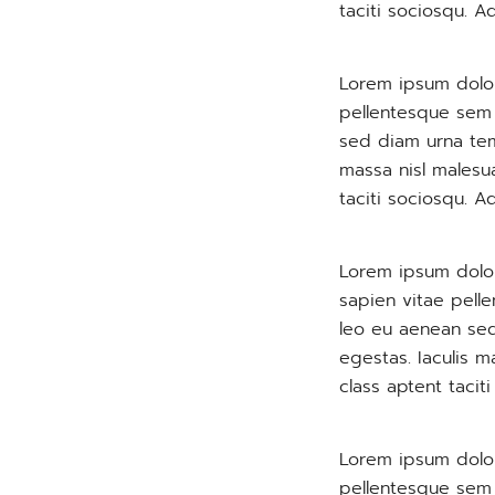
taciti sociosqu. A
Lorem ipsum dolor
pellentesque sem p
sed diam urna tem
massa nisl malesu
taciti sociosqu. A
Lorem ipsum dolo
sapien vitae pelle
leo eu aenean sed
egestas. Iaculis m
class aptent tacit
Lorem ipsum dolor
pellentesque sem p