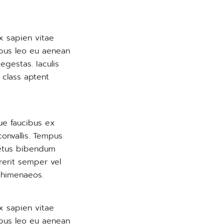
x sapien vitae
empus leo eu aenean
egestas. Iaculis
 class aptent
ue faucibus ex
convallis. Tempus
metus bibendum
rerit semper vel
s himenaeos.
x sapien vitae
empus leo eu aenean