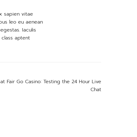
x sapien vitae
empus leo eu aenean
egestas. Iaculis
 class aptent
t Fair Go Casino: Testing the 24 Hour Live
Chat