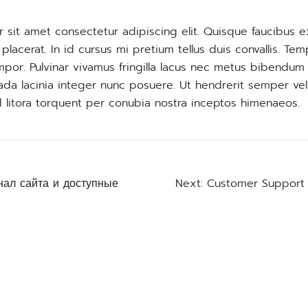
 sit amet consectetur adipiscing elit. Quisque faucibus e
lacerat. In id cursus mi pretium tellus duis convallis. T
por. Pulvinar vivamus fringilla lacus nec metus bibendum 
ada lacinia integer nunc posuere. Ut hendrerit semper vel
d litora torquent per conubia nostra inceptos himenaeos.
нал сайта и доступные
Next:
Customer Support a