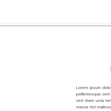
Skip
to
content
Lorem ipsum dolor
pellentesque sem p
sed diam urna tem
massa nisl malesu