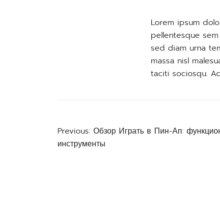
Lorem ipsum dolor
pellentesque sem p
sed diam urna tem
massa nisl malesu
taciti sociosqu. A
Previous:
Обзор Играть в Пин-Ап: функцио
Post
инструменты
navigation