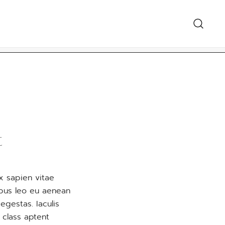
معرض الهدايا 
t
x sapien vitae
empus leo eu aenean
egestas. Iaculis
 class aptent