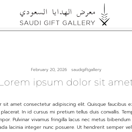
Cultural Gifts Made in Saudi Arabia السعودي
Saudi Gift Gallery
February 20, 2026
saudigiftgallery
Lorem ipsum dolor sit ame
 sit amet consectetur adipiscing elit. Quisque faucibus e
lacerat. In id cursus mi pretium tellus duis convallis. T
por. Pulvinar vivamus fringilla lacus nec metus bibendum 
ada lacinia integer nunc posuere. Ut hendrerit semper vel