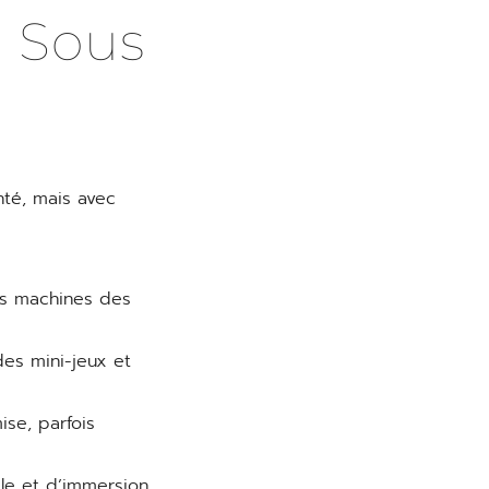
à Sous
nté, mais avec
les machines des
des mini-jeux et
se, parfois
le et d’immersion.