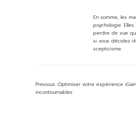
En somme, les mac
psychologie. Elles
perdre de vue qu’
si vous décidez d
scepticisme.
Previous:
Optimiser votre expérience iGami
Post
incontournables
navigation