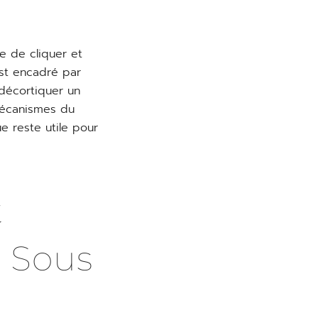
e de cliquer et
est encadré par
décortiquer un
mécanismes du
e reste utile pour
t
à Sous