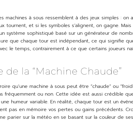
es machines à sous ressemblent à des jeux simples : on 
ux tournent, et si les symboles s’alignent, on gagne. Mais 
un système sophistiqué basé sur un générateur de nombr
ure que chaque tour est indépendant, ce qui signifie qu
avec le temps, contrairement à ce que certains joueurs naï
e de la “Machine Chaude”
croire qu’une machine à sous peut être “chaude” ou “froide
ns fréquemment ou non. Cette idée est aussi crédible q
a une humeur variable. En réalité, chaque tour est un événe
nt pas en mémoire vos pertes ou gains précédents. Croi
e parier sur la météo en se basant sur la couleur de ses