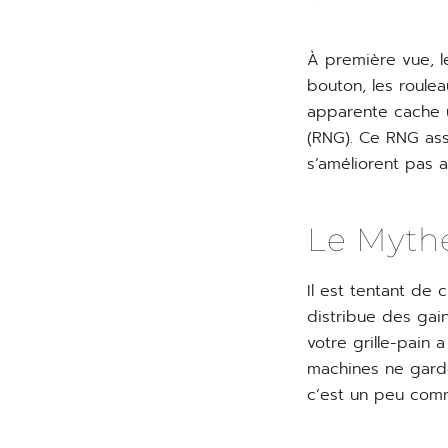
À première vue, l
bouton, les roulea
apparente cache 
(RNG). Ce RNG ass
s’améliorent pas 
Le Myth
Il est tentant de 
distribue des gai
votre grille-pain 
machines ne garde
c’est un peu comm