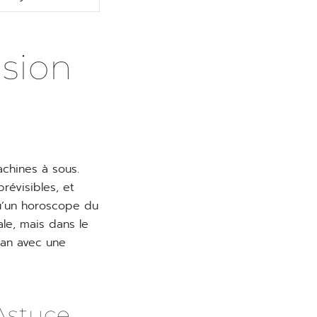
usion
achines à sous.
révisibles, et
qu’un horoscope du
le, mais dans le
éan avec une
 Astuce