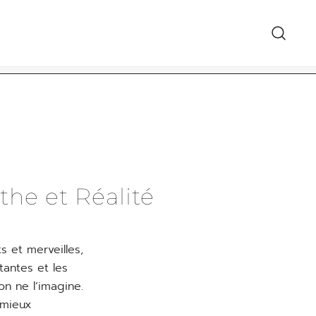
معرض الهدايا 
the et Réalité
 et merveilles,
tantes et les
n ne l’imagine.
 mieux