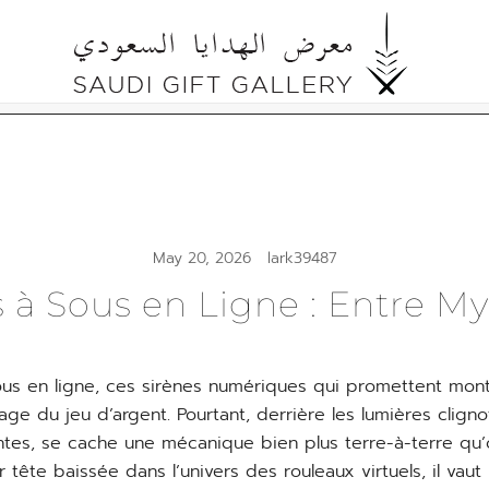
Cultural Gifts Made in Saudi Arabia السعودي
Saudi Gift Gallery
May 20, 2026
lark39487
à Sous en Ligne : Entre My
us en ligne, ces sirènes numériques qui promettent monts
age du jeu d’argent. Pourtant, derrière les lumières cligno
ntes, se cache une mécanique bien plus terre-à-terre qu’o
 tête baissée dans l’univers des rouleaux virtuels, il vaut