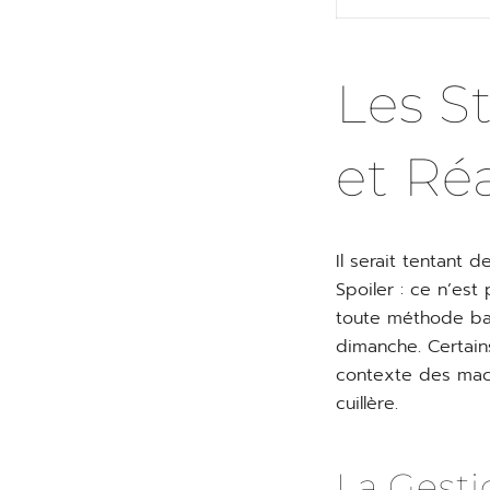
Les St
et Réa
Il serait tentant 
Spoiler : ce n’es
toute méthode bas
dimanche. Certain
contexte des mac
cuillère.
La Gesti