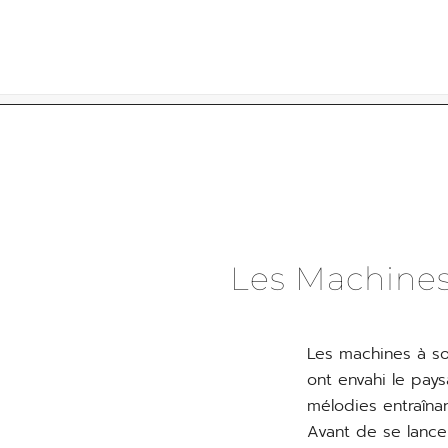
Skip
to
content
Les Machines 
Les machines à so
ont envahi le pays
mélodies entraîna
Avant de se lancer