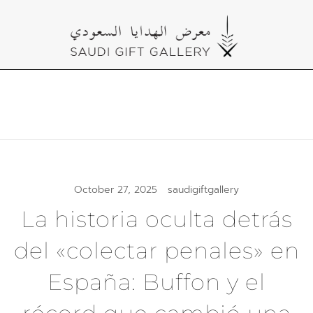
Skip
to
content
Cultural Gifts Made in Saudi Arabia معرض
Saudi Gift Gallery
الهدايا السعودي
October 27, 2025
saudigiftgallery
La historia oculta detrás
del «colectar penales» en
España: Buffon y el