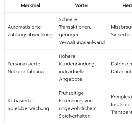
Merkmal
Vorteil
Her
Schnelle
Automatisierte
Transaktionen,
Missbrau
Zahlungsabwicklung
geringer
Sicherhei
Verwaltungsaufwand
Höhere
Personalisierte
Kundenbindung,
Datenschu
Nutzererfahrung
individuelle
Datennut
Angebote
Frühzeitige
Komplexi
KI-basierte
Erkennung von
Implemen
Spielüberwachung
ungewöhnlichem
Transpar
Spielverhalten