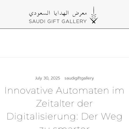
Skip
to
content
Cultural Gifts Made in Saudi Arabia معرض
Saudi Gift Gallery
الهدايا السعودي
July 30, 2025
saudigiftgallery
Innovative Automaten im
Zeitalter der
Digitalisierung: Der Weg