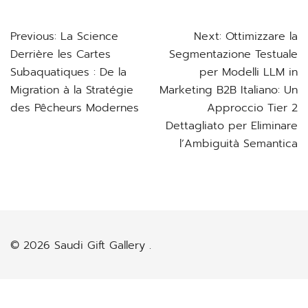
Post
Previous:
La Science
Next:
Ottimizzare la
Derrière les Cartes
Segmentazione Testuale
navigation
Subaquatiques : De la
per Modelli LLM in
Migration à la Stratégie
Marketing B2B Italiano: Un
des Pêcheurs Modernes
Approccio Tier 2
Dettagliato per Eliminare
l’Ambiguità Semantica
© 2026 Saudi Gift Gallery .