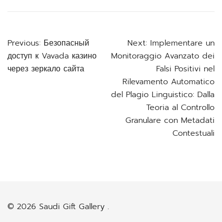
Post
Previous:
Безопасный
Next:
Implementare un
доступ к Vavada казино
Monitoraggio Avanzato dei
navigation
через зеркало сайта
Falsi Positivi nel
Rilevamento Automatico
del Plagio Linguistico: Dalla
Teoria al Controllo
Granulare con Metadati
Contestuali
© 2026 Saudi Gift Gallery .