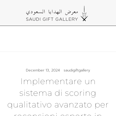
Skip
to
content
Cultural Gifts Made in Saudi Arabia معرض
Saudi Gift Gallery
الهدايا السعودي
December 13, 2024
saudigiftgallery
Implementare un
sistema di scoring
qualitativo avanzato per