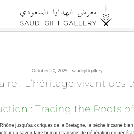
Cultural Gifts Made in Saudi Arabia السعودي
Saudi Gift Gallery
October 20, 2025
saudigiftgallery
-faire : L’héritage vivant de
uction : Tracing the Roots o
 Rhône jusqu’aux criques de la Bretagne, la pêche incarne bien 
nducteur du savoir-faire humain transmis de génération en générat