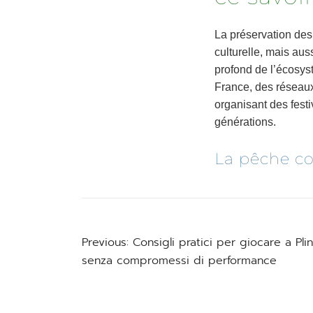
La préservation des 
culturelle, mais au
profond de l’écosyst
France, des réseaux 
organisant des festi
générations.
La pêche co
Previous:
Consigli pratici per giocare a Pli
Post
senza compromessi di performance
navigation