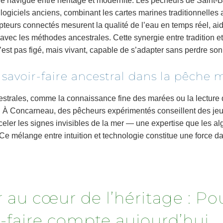
he navigue entre héritage et modernité. Les pêcheurs de Saint-Br
logiciels anciens, combinant les cartes marines traditionnelles
apteurs connectés mesurent la qualité de l’eau en temps réel, ai
 avec les méthodes ancestrales. Cette synergie entre tradition e
n’est pas figé, mais vivant, capable de s’adapter sans perdre so
 savoir-faire ancestral dans la pêche
strales, comme la connaissance fine des marées ou la lecture 
. À Concarneau, des pêcheurs expérimentés conseillent des je
celer les signes invisibles de la mer — une expertise que les al
Ce mélange entre intuition et technologie constitue une force 
r au cœur de l’héritage : P
r-faire compte aujourd’hui