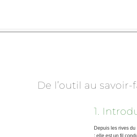
Skip
to
content
De l’outil au savoir
1. Introd
Depuis les rives du
: elle est un fil co