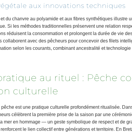
 végétale aux innovations techniques
et du chanvre au polyamide et aux fibres synthétiques illustre u
que. Si les méthodes traditionnelles préservent une relation res
ions réduisent la consommation et prolongent la durée de vie d
s collaborent avec des pêcheurs pour concevoir des filets intell
mation selon les courants, combinant ancestralité et technologi
 pratique au rituel : Pêche
on culturelle
la pêche est une pratique culturelle profondément ritualisée. Dans
eurs célèbrent la première prise de la saison par une cérémonie
à la mer en hommage — un geste symbolique de respect et de grat
enforcent le lien collectif entre générations et territoire. En Bre