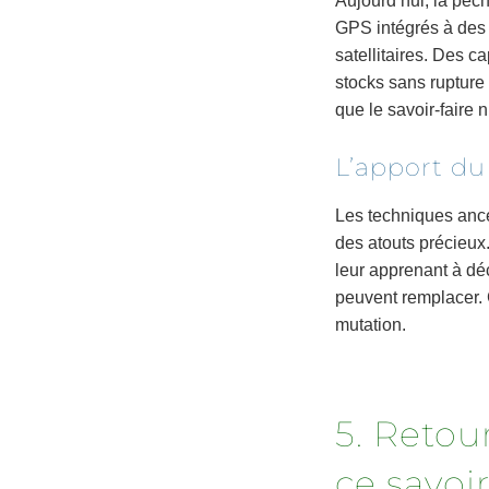
Aujourd’hui, la pêc
GPS intégrés à des 
satellitaires. Des c
stocks sans rupture
que le savoir-faire 
L’apport du
Les techniques ance
des atouts précieux
leur apprenant à dé
peuvent remplacer. 
mutation.
5. Retou
ce savoi