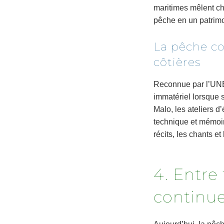
maritimes mêlent ch
pêche en un patrimo
La pêche c
côtières
Reconnue par l’UNE
immatériel lorsque s
Malo, les ateliers d
technique et mémoire
récits, les chants e
4. Entre 
continu