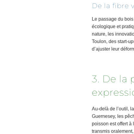
De la fibre
Le passage du bois 
écologique et prati
nature, les innovat
Toulon, des start-up
d’ajuster leur défor
3. De la
expressi
Au-delà de l’outil, 
Guernesey, les pêch
poisson est offert 
transmis oralement, r