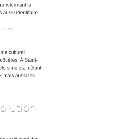
ransformant la
aussi identitaire.
ions
ne culturel
côtières. À Saint-
ets simples, mêlant
, mais aussi les
volution