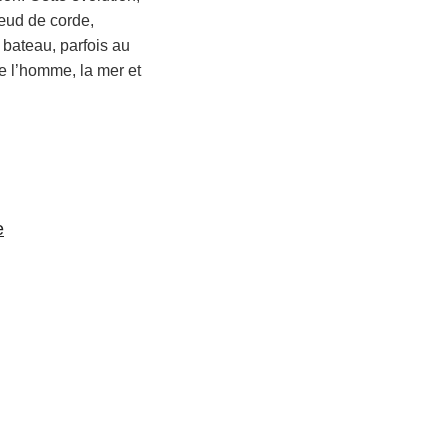
œud de corde,
 bateau, parfois au
re l’homme, la mer et
e