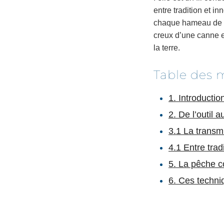
entre tradition et 
chaque hameau de fil
creux d’une canne en
la terre.
Table des 
1. Introductio
2. De l’outil a
3.1 La transmi
4.1 Entre trad
5. La pêche c
6. Ces techni