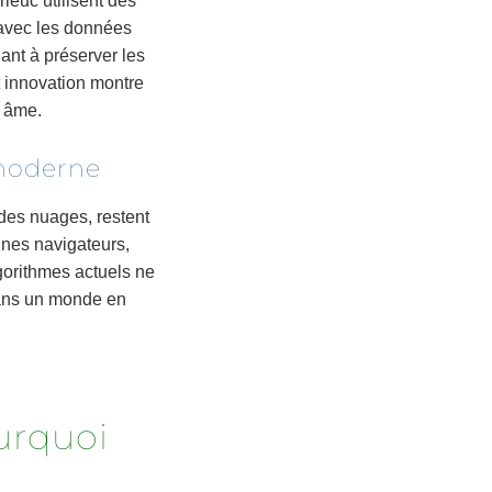
ieuc utilisent des
 avec les données
dant à préserver les
t innovation montre
n âme.
 moderne
des nuages, restent
unes navigateurs,
gorithmes actuels ne
dans un monde en
ourquoi