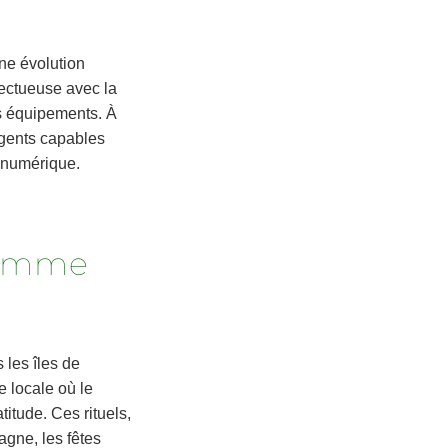
ne évolution
pectueuse avec la
es équipements. À
igents capables
e numérique.
 comme
 les îles de
 locale où le
itude. Ces rituels,
tagne, les fêtes