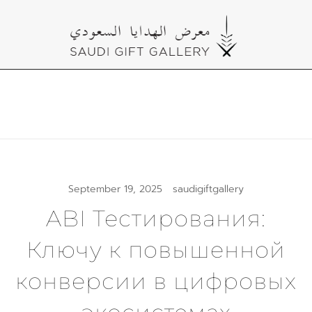
Skip
to
content
Cultural Gifts Made in Saudi Arabia معرض
Saudi Gift Gallery
الهدايا السعودي
September 19, 2025
saudigiftgallery
ABI Тестирования:
Ключу к повышенной
конверсии в цифровых