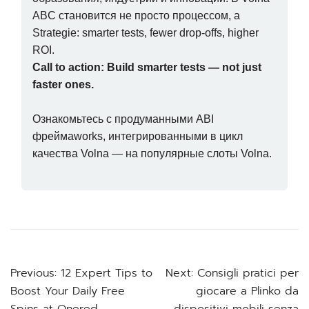
ABC становится не просто процессом, а
Strategie: smarter tests, fewer drop-offs, higher
ROI.
Call to action: Build smarter tests — not just
faster ones.
Ознакомьтесь с продуманными ABI
фреймаworks, интегрированными в цикл
качества Volna — на популярные слоты Volna.
Post
Previous:
12 Expert Tips to
Next:
Consigli pratici per
Boost Your Daily Free
giocare a Plinko da
navigation
Spins at Onered
dispositivi mobili senza