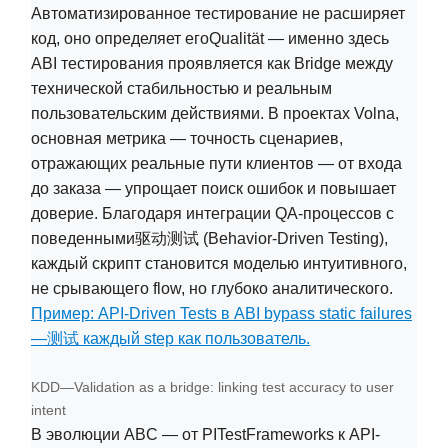
Автоматизированное тестирование не расширяет
код, оно определяет егоQualität — именно здесь
ABI тестирования проявляется как Bridge между
технической стабильностью и реальным
пользовательским действиями. В проектах Volna,
основная метрика — точность сценариев,
отражающих реальные пути клиентов — от входа
до заказа — упрощает поиск ошибок и повышает
доверие. Благодаря интеграции QA-процессов с
поведенными驱动测试 (Behavior-Driven Testing),
каждый скрипт становится моделью интуитивного,
не срывающего flow, но глубоко аналитического.
Пример: API-Driven Tests в ABI bypass static failures
—测试 каждый step как пользователь.
KDD—Validation as a bridge: linking test accuracy to user
intent
В эволюции ABC — от PITestFrameworks к API-