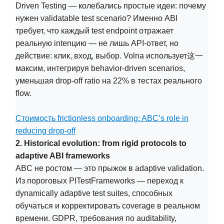
Driven Testing — колебались простые идеи: почему
нужен validatable test scenario? Именно ABI
требует, что каждый test endpoint отражает
реальную intenцию — не лишь API-ответ, но
действие: клик, вход, выбор. Volna использует这一
максим, интегрируя behavior-driven scenarios,
уменьшая drop-off ratio на 22% в тестах реального
flow.
Стоимость frictionless onboarding: ABC’s role in
reducing drop-off
2. Historical evolution: from rigid protocols to
adaptive ABI frameworks
ABC не ростом — это прыжок в adaptive validation.
Из пороговых PITestFrameworks — переход к
dynamically adaptive test suites, способных
обучаться и корректировать coverage в реальном
времени. GDPR, требования по auditability,