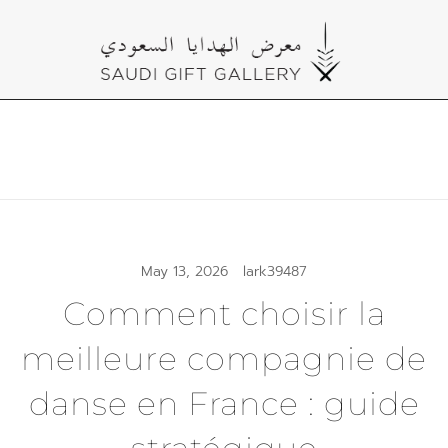
Skip
to
content
Cultural Gifts Made in Saudi Arabia معرض
Saudi Gift Gallery
الهدايا السعودي
May 13, 2026
lark39487
Comment choisir la
meilleure compagnie de
danse en France : guide