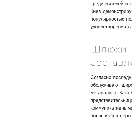
среди жителей и 
Киев демонстриру
популярностью по
удовлетворения с
Шлюхи К
составл
Согласно последн
обслуживают широ
мегаполиса. Зака
представительниц
коммуникативными
объясняется перс