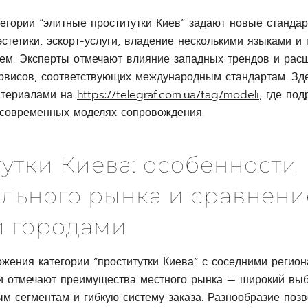
тегории “элитные проститутки Киев” задают новые станд
стетики, эскорт-услуги, владение несколькими языками и
ем. Эксперты отмечают влияние западных трендов и рас
рвисов, соответствующих международным стандартам. Зд
атериалами на
https://telegraf.com.ua/tag/modeli
, где по
 современных моделях сопровождения.
утки Киева: особенности
льного рынка и сравнени
и городами
жения категории “проститутки Киева” с соседними регио
и отмечают преимущества местного рынка — широкий выб
м сегментам и гибкую систему заказа. Разнообразие поз