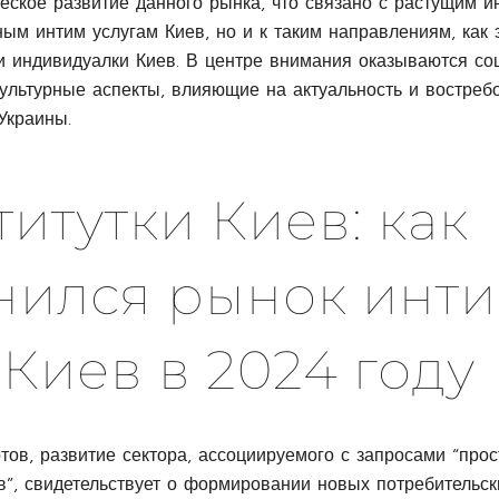
еское развитие данного рынка, что связано с растущим и
ным интим услугам Киев, но и к таким направлениям, как
 и индивидуалки Киев. В центре внимания оказываются со
культурные аспекты, влияющие на актуальность и востреб
Украины.
итутки Киев: как
нился рынок инт
 Киев в 2024 году
ов, развитие сектора, ассоциируемого с запросами “прос
ев”, свидетельствует о формировании новых потребительс