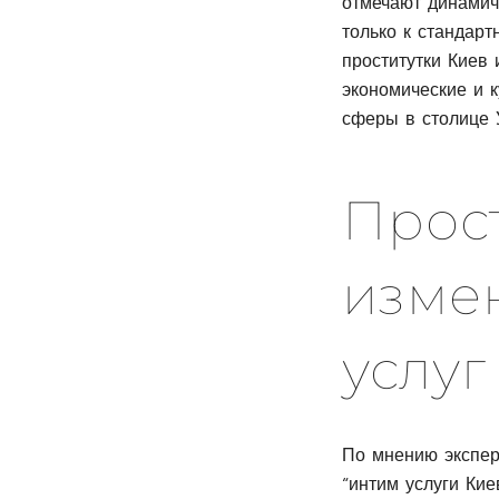
отмечают динамич
только к стандарт
проститутки Киев
экономические и 
сферы в столице 
Прост
изме
услуг
По мнению эксперт
“интим услуги Ки