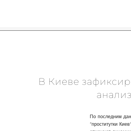
Skip
to
content
В Киеве зафиксиро
анализ
По последним дан
“проститутки Кие