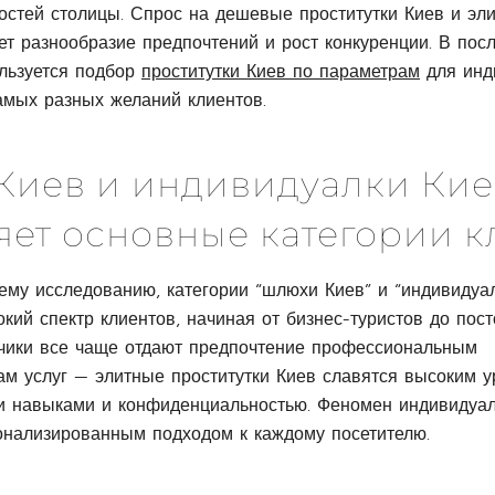
гостей столицы. Спрос на дешевые проститутки Киев и эл
ет разнообразие предпочтений и рост конкуренции. В пос
льзуется подбор
проститутки Киев по параметрам
для инд
амых разных желаний клиентов.
иев и индивидуалки Киев
яет основные категории к
ему исследованию, категории “шлюхи Киев” и “индивидуа
кий спектр клиентов, начиная от бизнес-туристов до пос
зчики все чаще отдают предпочтение профессиональным
ам услуг — элитные проститутки Киев славятся высоким у
 навыками и конфиденциальностью. Феномен индивидуал
онализированным подходом к каждому посетителю.