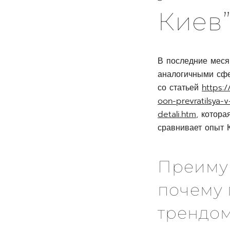
Киев
В последние меся
аналогичными сфе
со статьей
https:
oon-prevratilsya-v
detali.htm
, котор
сравнивает опыт 
Преиму
почему 
трендо