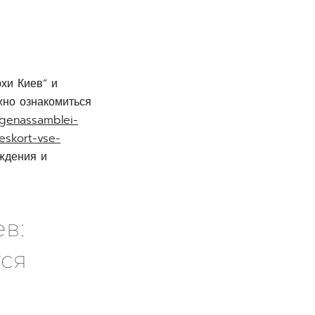
хи Киев” и
жно ознакомиться
-genassamblei-
-eskort-vse-
ждения и
в:
ся