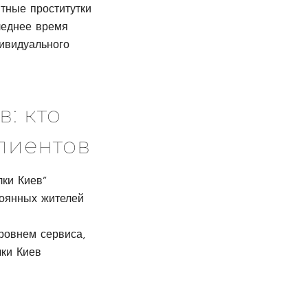
итные проститутки
леднее время
ивидуального
: кто
лиентов
лки Киев”
тоянных жителей
ровнем сервиса,
ки Киев