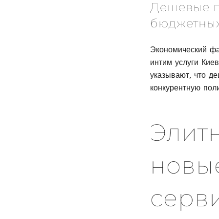
Дешевые п
бюджетных
Экономический фа
интим услуги Кие
указывают, что де
конкурентную поли
Элитн
новые
серв