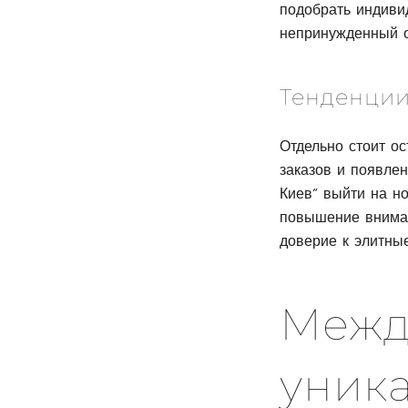
подобрать индиви
непринужденный о
Тенденции
Отдельно стоит ос
заказов и появле
Киев” выйти на н
повышение вниман
доверие к элитные
Межд
уник