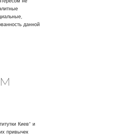
нтересом не
 элитные
циальные,
ованность данной
им
титутки Киев” и
ких привычек