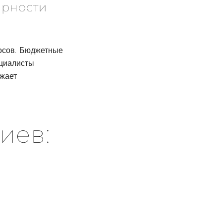
ярности
осов. Бюджетные
ециалисты
ажает
иев:
-