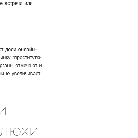
е встречи или
ст доли онлайн-
ынку “проститутки
органы отмечают и
льше увеличивает
и
шлюхи