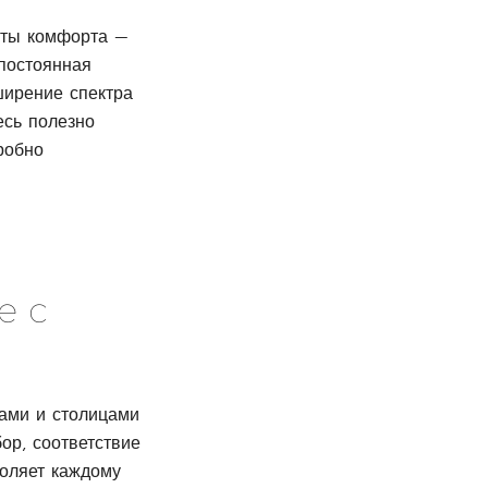
арты комфорта —
 постоянная
ширение спектра
есь полезно
дробно
е с
нами и столицами
ор, соответствие
воляет каждому