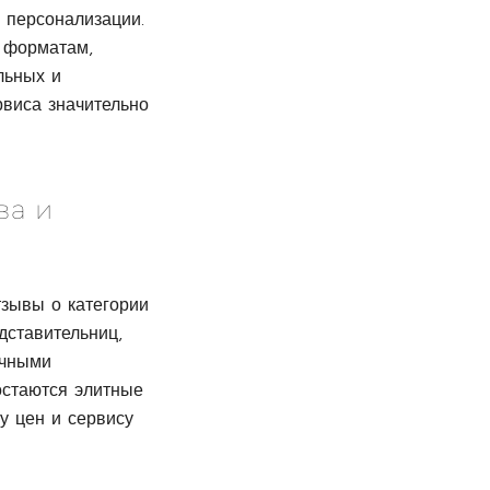
 персонализации.
 форматам,
льных и
рвиса значительно
ва и
зывы о категории
дставительниц,
ичными
стаются элитные
у цен и сервису