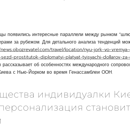
”
цы появились интересные параллели между рынком “шлю
рами за рубежом. Для детального анализа тенденций мо
//news.obozrevatel.com/travel/location/nyu-jork-vo-vremya
-sezd-prostitutok-diplomatyi-platyat-tyisyachi-dollarov-za
ая рассказывает об особенностях международного сопрово
Киева с Нью-Йорком во время Генассамблеи ООН.
щества индивидуалки Кие
персонализация становит
м